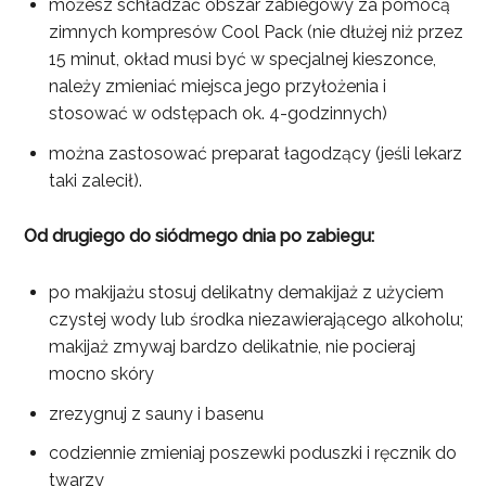
możesz schładzać obszar zabiegowy za pomocą
zimnych kompresów Cool Pack (nie dłużej niż przez
15 minut, okład musi być w specjalnej kieszonce,
należy zmieniać miejsca jego przyłożenia i
stosować w odstępach ok. 4-godzinnych)
można zastosować preparat łagodzący (jeśli lekarz
taki zalecił).
Od drugiego do siódmego dnia po zabiegu:
po makijażu stosuj delikatny demakijaż z użyciem
czystej wody lub środka niezawierającego alkoholu;
makijaż zmywaj bardzo delikatnie, nie pocieraj
mocno skóry
zrezygnuj z sauny i basenu
codziennie zmieniaj poszewki poduszki i ręcznik do
twarzy